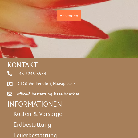
t
z
Absenden
*
KONTAKT
+43 2245 3554
2120 Wolkersdorf, Haasgasse 4
office@bestattung-haselboeck.at
INFORMATIONEN
Kosten & Vorsorge
Erdbestattung
Feuerbestattung