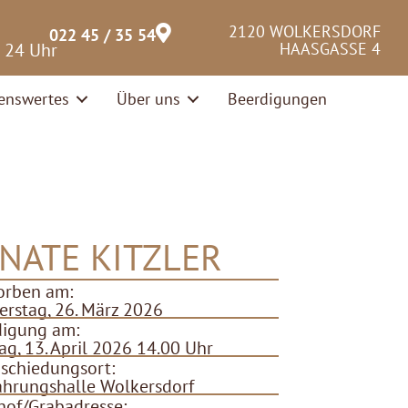
2120 WOLKERSDORF
022 45 / 35 54
– 24 Uhr
HAASGASSE 4
enswertes
Über uns
Beerdigungen
NATE KITZLER
orben am:
rstag, 26. März 2026
digung am:
g, 13. April 2026 14.00 Uhr
schiedungsort:
hrungshalle Wolkersdorf
hof/Grabadresse: