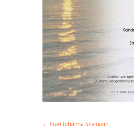
POSTS
← Frau Johanna Seymann