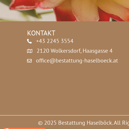
z
*
KONTAKT
+43 2245 3554
2120 Wolkersdorf, Haasgasse 4
office@bestattung-haselboeck.at
© 2025 Bestattung Haselböck. All Ri