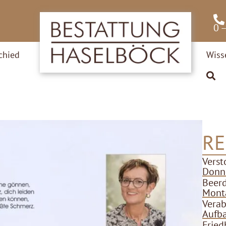
0 
chied
Wiss
RE
Verst
Donne
Beer
Monta
Verab
Aufba
Fried