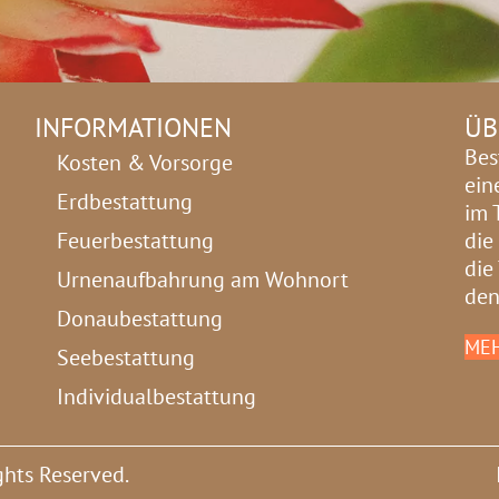
INFORMATIONEN
ÜB
Bes
Kosten & Vorsorge
ein
Erdbestattung
im 
Feuerbestattung
die
die
Urnenaufbahrung am Wohnort
den
Donaubestattung
MEH
Seebestattung
Individualbestattung
ghts Reserved.