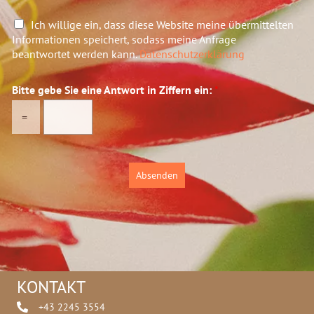
D
Ich willige ein, dass diese Website meine übermittelten
a
Informationen speichert, sodass meine Anfrage
t
beantwortet werden kann.
Datenschutzerklärung
e
n
Bitte gebe Sie eine Antwort in Ziffern ein:
*
s
c
=
h
u
t
z
Absenden
*
KONTAKT
+43 2245 3554