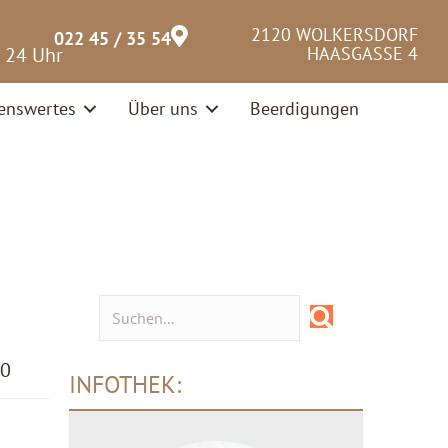
2120 WOLKERSDORF
022 45 / 35 54
– 24 Uhr
HAASGASSE 4
enswertes
Über uns
Beerdigungen
00
INFOTHEK: