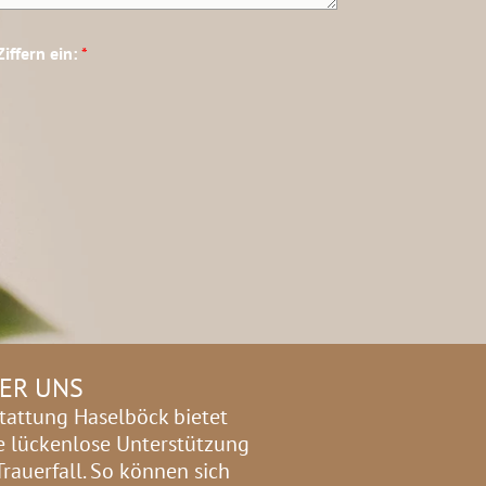
Ziffern ein:
*
ER UNS
tattung Haselböck bietet
e lückenlose Unterstützung
Trauerfall. So können sich