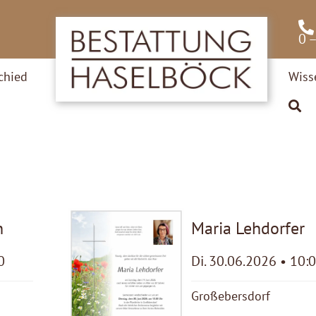
0 
chied
Wiss
n
Maria Lehdorfer
0
Di. 30.06.2026 • 10:
Großebersdorf