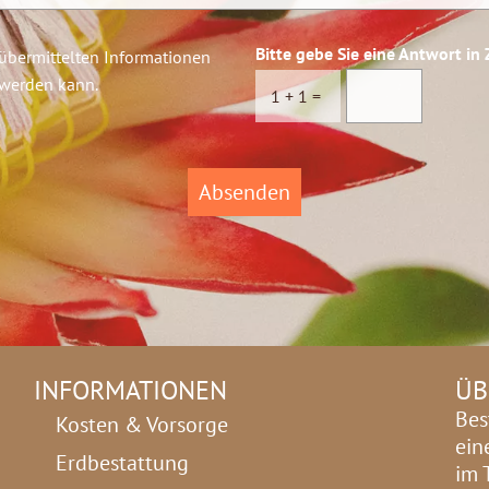
*
Bitte gebe Sie eine Antwort in 
 übermittelten Informationen
 werden kann.
1
+
1
=
Absenden
INFORMATIONEN
ÜB
Bes
Kosten & Vorsorge
ein
Erdbestattung
im 