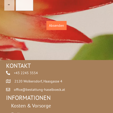
c
=
h
u
t
z
Absenden
*
KONTAKT
+43 2245 3554
2120 Wolkersdorf, Haasgasse 4
office@bestattung-haselboeck.at
INFORMATIONEN
Kosten & Vorsorge