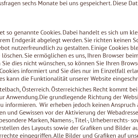
ssfragen sechs Monate bei uns gespeichert. Diese Da
.
 so genannte Cookies. Dabei handelt es sich um klei
hrem Endgerät abgelegt werden. Sie richten keinen S
bot nutzerfreundlich zu gestalten. Einige Cookies b
se löschen. Sie ermöglichen es uns, Ihren Browser be
ie dies nicht wünschen, so können Sie Ihren Browser
ookies informiert und Sie dies nur im Einzelfall erla
es kann die Funktionalität unserer Website einges
stelbach, Österreich. Österreichiches Recht kommt be
r Anwendung.Die grundlegende Richtung der Website
u informieren. Wir erheben jedoch keinen Anspruch a
n und Gewissen vor der Aktivierung der Webadresse 
besondere Marken, Namens-, Titel-, Urheberrechts- s
rstellen des Layouts sowie der Grafiken und Bilder 
rechte eingegriffen. Alle Bilder und Grafiken auf u