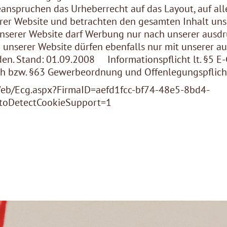
beanspruchen das Urheberrecht auf das Layout, auf all
erer Website und betrachten den gesamten Inhalt uns
unserer Website darf Werbung nur nach unserer aus
u unserer Website dürfen ebenfalls nur mit unserer a
n. Stand: 01.09.2008 Informationspflicht lt. §5 E
 bzw. §63 Gewerbeordnung und Offenlegungspflicht
eb/Ecg.aspx?FirmaID=aefd1fcc-bf74-48e5-8bd4-
oDetectCookieSupport=1