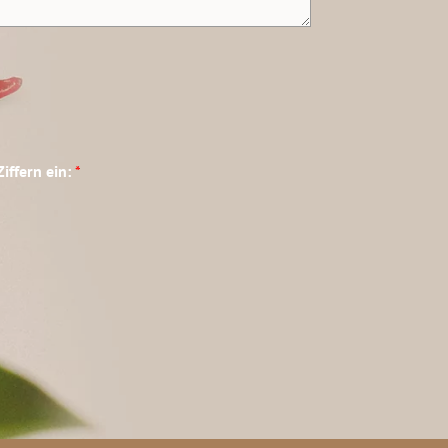
Ziffern ein:
*