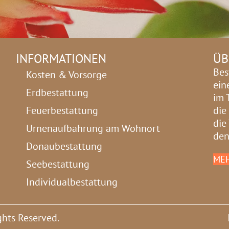
INFORMATIONEN
ÜB
Bes
Kosten & Vorsorge
ein
Erdbestattung
im 
Feuerbestattung
die
die
Urnenaufbahrung am Wohnort
den
Donaubestattung
MEH
Seebestattung
Individualbestattung
ghts Reserved.