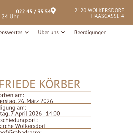
2120 WOLKERSDORF
022 45 / 35 54
– 24 Uhr
HAASGASSE 4
enswertes
Über uns
Beerdigungen
FRIEDE KÖRBER
orben am:
rstag, 26. März 2026
digung am:
tag, 7. April 2026 - 14:00
schiedungsort:
kirche Wolkersdorf
hof/Grabadresse: