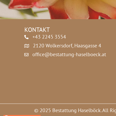
z
Z
*
i
f
f
e
KONTAKT
r
n
+43 2245 3554
2120 Wolkersdorf, Haasgasse 4
office@bestattung-haselboeck.at
© 2025 Bestattung Haselböck. All Ri