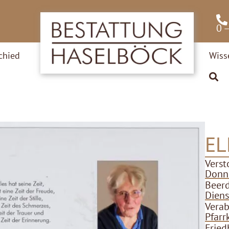
0 
chied
Wiss
EL
Verst
Donne
Beer
Diens
Verab
Pfarr
Fried