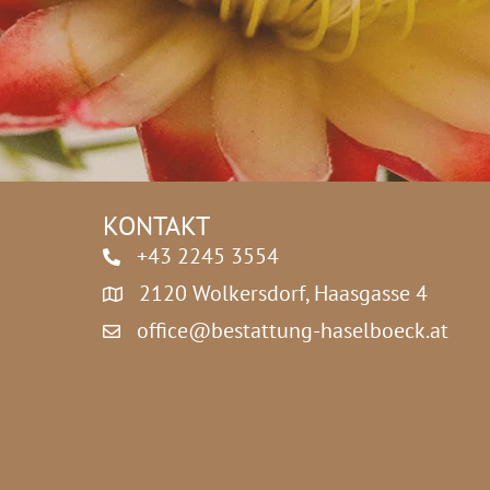
c
h
u
t
z
*
KONTAKT
+43 2245 3554
2120 Wolkersdorf, Haasgasse 4
office@bestattung-haselboeck.at