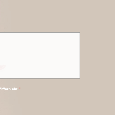
Ziffern ein:
*