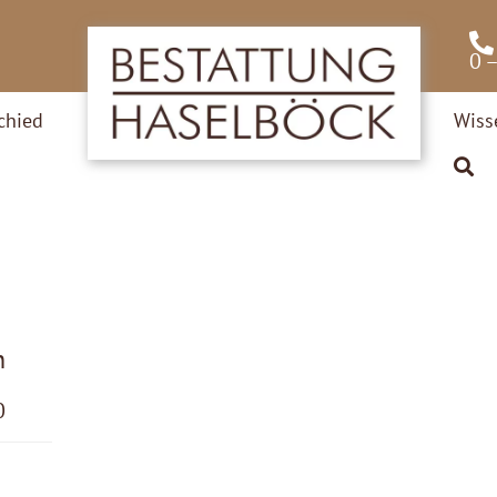
0 
chied
Wiss
n
0