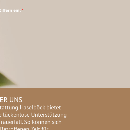
Ziffern ein:
*
ER UNS
tattung Haselböck bietet
e lückenlose Unterstützung
Trauerfall. So können sich
 Betroffenen Zeit für