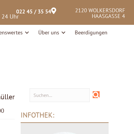
2120 WOLKERSDORF
022 45 / 35 54
– 24 Uhr
HAASGASSE 4
enswertes
Über uns
Beerdigungen
üller
00
INFOTHEK: