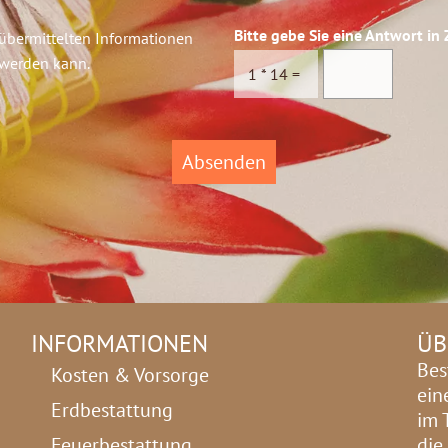
Bitte gebe Sie eine Antwort in 
 übermittelten Informationen
 werden kann.
1
*
14
=
Absenden
INFORMATIONEN
ÜB
Bes
Kosten & Vorsorge
ein
Erdbestattung
im 
Feuerbestattung
die