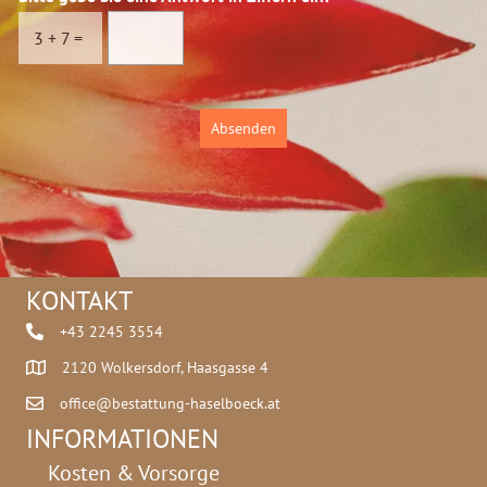
s
i
c
t
3
+
7
=
h
t
u
e
t
*
z
Absenden
*
KONTAKT
+43 2245 3554
2120 Wolkersdorf, Haasgasse 4
office@bestattung-haselboeck.at
INFORMATIONEN
Kosten & Vorsorge