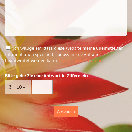
n
e
u
N
m
a
m
c
e
h
r
r
*
i
c
D
Ich willige ein, dass diese Website meine übermittelten
h
a
Informationen speichert, sodass meine Anfrage
t
t
beantwortet werden kann.
Datenschutzerklärung
*
e
n
Bitte gebe Sie eine Antwort in Ziffern ein:
*
s
c
3
+
10
=
h
u
t
z
Absenden
*