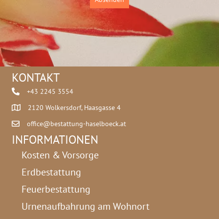
*
i
l
V
o
r
n
a
KONTAKT
m
e
+43 2245 3554
2120 Wolkersdorf, Haasgasse 4
office@bestattung-haselboeck.at
INFORMATIONEN
Kosten & Vorsorge
Erdbestattung
Feuerbestattung
Urnenaufbahrung am Wohnort