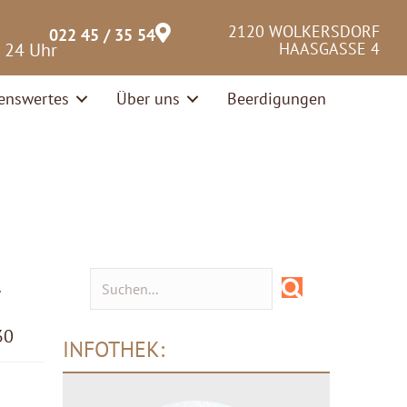
2120 WOLKERSDORF
022 45 / 35 54
– 24 Uhr
HAASGASSE 4
enswertes
Über uns
Beerdigungen
y
30
INFOTHEK: