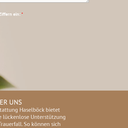
Ziffern ein:
*
ER UNS
tattung Haselböck bietet
e lückenlose Unterstützung
Trauerfall. So können sich