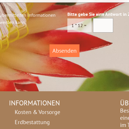
*
Bitte gebe Sie eine Antwort in 
 übermittelten Informationen
 werden kann.
1
*
12
=
Absenden
INFORMATIONEN
ÜB
Bes
Kosten & Vorsorge
ein
Erdbestattung
im 