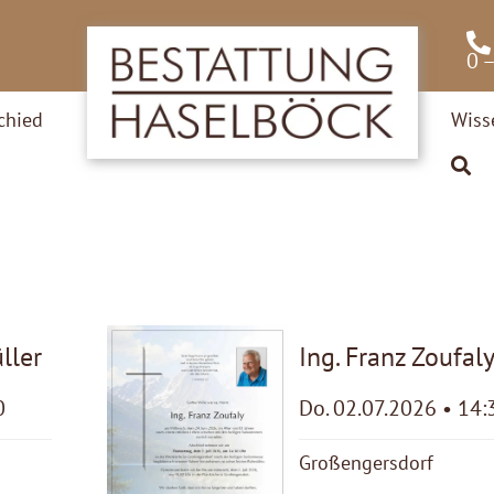
0 
chied
Wiss
ller
Ing. Franz Zoufal
0
Do. 02.07.2026 • 14:
Großengersdorf