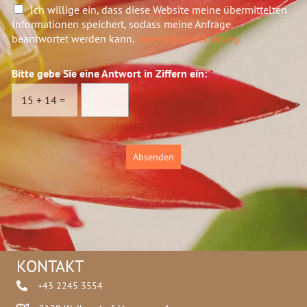
c
*
D
Ich willige ein, dass diese Website meine übermittelten
h
T
a
Informationen speichert, sodass meine Anfrage
t
e
t
beantwortet werden kann.
Datenschutzerklärung
*
l
e
e
n
f
Bitte gebe Sie eine Antwort in Ziffern ein:
*
s
o
c
n
15
+
14
=
h
n
u
u
t
m
z
m
Absenden
*
e
r
e
i
n
e
*
KONTAKT
+43 2245 3554