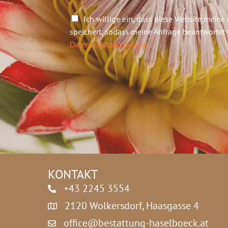
i
c
D
Ich willige ein, dass diese Website meine
h
a
speichert, sodass meine Anfrage beantwortet
t
t
*
Datenschutzerklärung
e
n
s
c
h
u
t
z
*
KONTAKT
+43 2245 3554
2120 Wolkersdorf, Haasgasse 4
office@bestattung-haselboeck.at