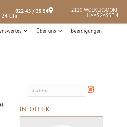
2120 WOLKERSDORF
022 45 / 35 54
– 24 Uhr
HAASGASSE 4
enswertes
Über uns
Beerdigungen
00
INFOTHEK: