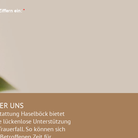
Ziffern ein:
*
ER UNS
tattung Haselböck bietet
e lückenlose Unterstützung
Trauerfall. So können sich
 Betroffenen Zeit für