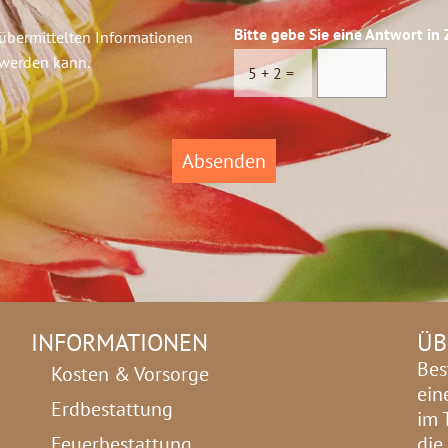
Bitte gebe Sie eine Antwort in 
 übermittelten Informationen
 werden kann.
5
+
2
=
Absenden
INFORMATIONEN
ÜB
Bes
Kosten & Vorsorge
ein
Erdbestattung
im 
Feuerbestattung
die