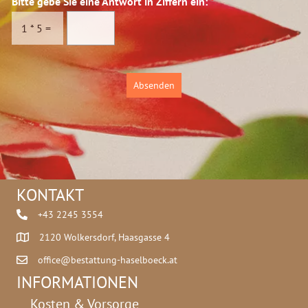
Bitte gebe Sie eine Antwort in Ziffern ein:
*
s
c
1
*
5
=
h
u
t
z
Absenden
*
KONTAKT
+43 2245 3554
2120 Wolkersdorf, Haasgasse 4
office@bestattung-haselboeck.at
INFORMATIONEN
Kosten & Vorsorge