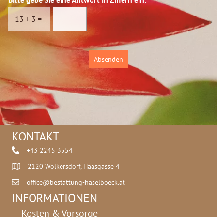
s
l
c
e
13
+
3
=
h
i
u
n
t
:
z
Absenden
*
KONTAKT
+43 2245 3554
2120 Wolkersdorf, Haasgasse 4
office@bestattung-haselboeck.at
INFORMATIONEN
Kosten & Vorsorge