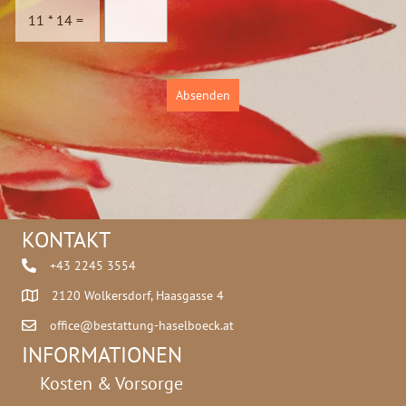
c
11
*
14
=
h
u
t
z
Absenden
*
KONTAKT
+43 2245 3554
2120 Wolkersdorf, Haasgasse 4
office@bestattung-haselboeck.at
INFORMATIONEN
Kosten & Vorsorge