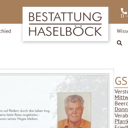
0 
chied
Wiss
GS
Verst
Mittw
Beer
Donne
Verab
Pfarr
Fried