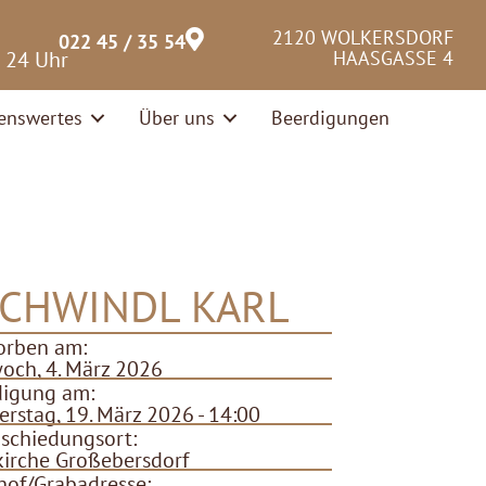
2120 WOLKERSDORF
022 45 / 35 54
– 24 Uhr
HAASGASSE 4
enswertes
Über uns
Beerdigungen
CHWINDL KARL
orben am:
och, 4. März 2026
digung am:
rstag, 19. März 2026 - 14:00
schiedungsort:
kirche Großebersdorf
hof/Grabadresse: