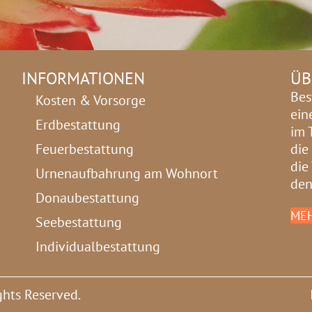
INFORMATIONEN
ÜB
Bes
Kosten & Vorsorge
ein
Erdbestattung
im 
Feuerbestattung
die
die
Urnenaufbahrung am Wohnort
den
Donaubestattung
MEH
Seebestattung
Individualbestattung
ghts Reserved.