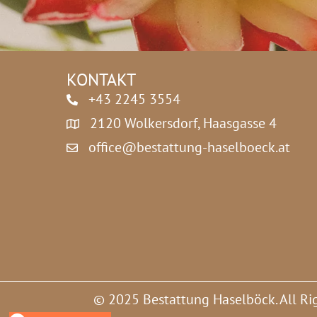
z
*
KONTAKT
+43 2245 3554
2120 Wolkersdorf, Haasgasse 4
office@bestattung-haselboeck.at
© 2025 Bestattung Haselböck. All Ri