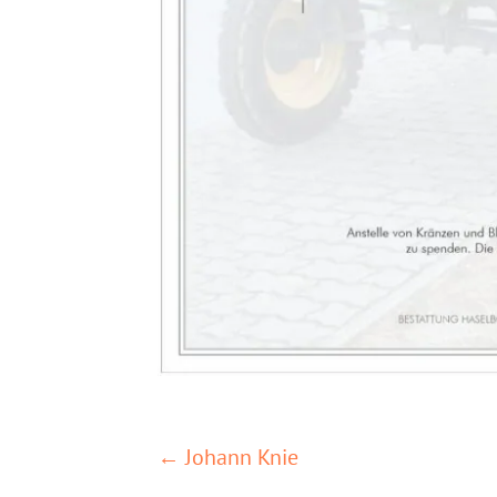
POSTS
← Johann Knie