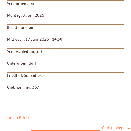
Verstorben am:
Montag, 8. Juni 2026
Beerdigung am:
Mittwoch, 17. Juni 2026 - 14:30
Verabschiedungsort:
Unterolberndorf
Friedhof/Grabadresse:
Grabnummer: 367
POSTS
← Christa Prickl
NAVIGATION
Christa Wend →