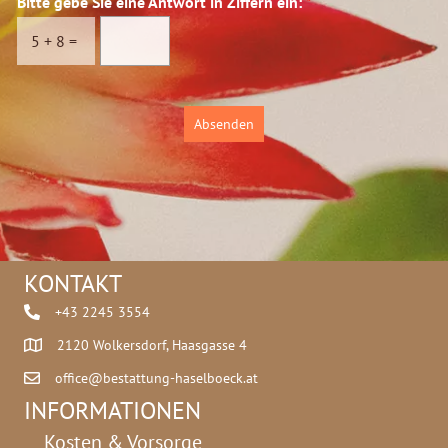
Bitte gebe Sie eine Antwort in Ziffern ein:
*
s
c
5
+
8
=
h
u
t
z
Absenden
*
KONTAKT
+43 2245 3554
2120 Wolkersdorf, Haasgasse 4
office@bestattung-haselboeck.at
INFORMATIONEN
Kosten & Vorsorge