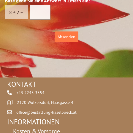
Bitte gebe Sie eine Antwort in Ziffern ein:
*
s
c
8
+
2
=
h
u
t
z
Absenden
*
KONTAKT
+43 2245 3554
2120 Wolkersdorf, Haasgasse 4
office@bestattung-haselboeck.at
INFORMATIONEN
Kosten & Vorsorge