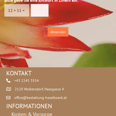
Bitte gebe Sie eine Antwort in Ziffern ein:
*
s
c
12
+
11
=
h
u
t
z
Absenden
*
KONTAKT
+43 2245 3554
2120 Wolkersdorf, Haasgasse 4
office@bestattung-haselboeck.at
INFORMATIONEN
Kosten & Vorsorge