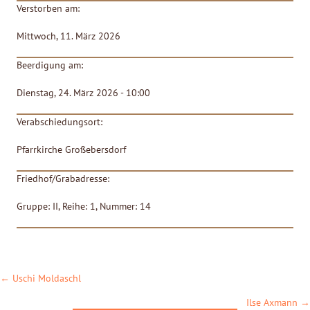
Verstorben am:
Mittwoch, 11. März 2026
Beerdigung am:
Dienstag, 24. März 2026 - 10:00
Verabschiedungsort:
Pfarrkirche Großebersdorf
Friedhof/Grabadresse:
Gruppe: II, Reihe: 1, Nummer: 14
POSTS
← Uschi Moldaschl
NAVIGATION
Ilse Axmann →