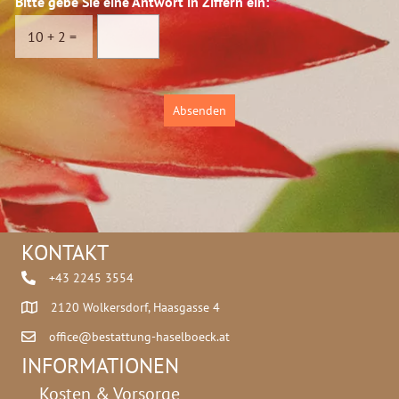
Bitte gebe Sie eine Antwort in Ziffern ein:
*
s
c
10
+
2
=
h
u
t
z
Absenden
*
KONTAKT
+43 2245 3554
2120 Wolkersdorf, Haasgasse 4
office@bestattung-haselboeck.at
INFORMATIONEN
Kosten & Vorsorge