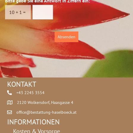
Bitte gebe Sie eine Antwort in Ziffern ein:
*
s
c
10
+
1
=
h
u
t
z
Absenden
*
KONTAKT
+43 2245 3554
2120 Wolkersdorf, Haasgasse 4
office@bestattung-haselboeck.at
INFORMATIONEN
Kosten & Vorsorge