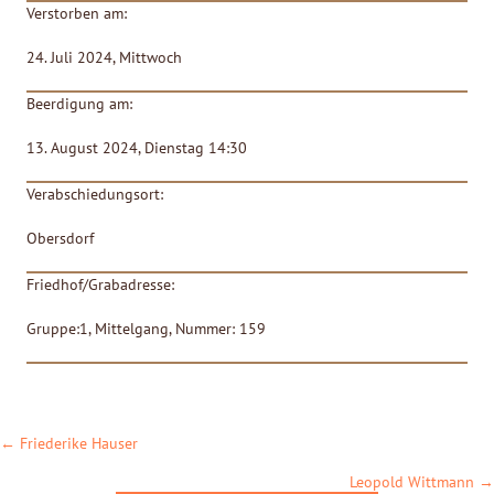
Verstorben am:
24. Juli 2024, Mittwoch
Beerdigung am:
13. August 2024, Dienstag 14:30
Verabschiedungsort:
Obersdorf
Friedhof/Grabadresse:
Gruppe:1, Mittelgang, Nummer: 159
POSTS
← Friederike Hauser
NAVIGATION
Leopold Wittmann →