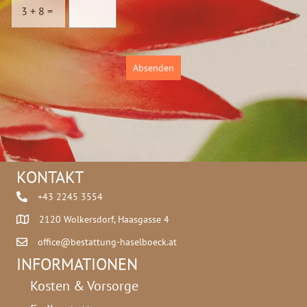
c
c
3
+
8
=
h
h
u
u
t
t
z
z
Absenden
*
Z
i
f
f
e
r
n
KONTAKT
+43 2245 3554
2120 Wolkersdorf, Haasgasse 4
office@bestattung-haselboeck.at
INFORMATIONEN
Kosten & Vorsorge