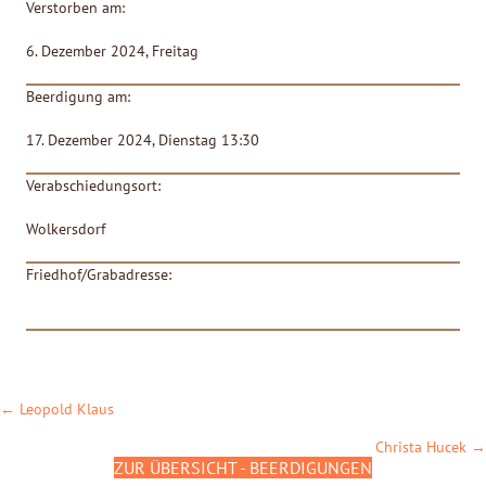
Verstorben am:
6. Dezember 2024, Freitag
Beerdigung am:
17. Dezember 2024, Dienstag 13:30
Verabschiedungsort:
Wolkersdorf
Friedhof/Grabadresse:
POSTS
← Leopold Klaus
NAVIGATION
Christa Hucek →
ZUR ÜBERSICHT - BEERDIGUNGEN