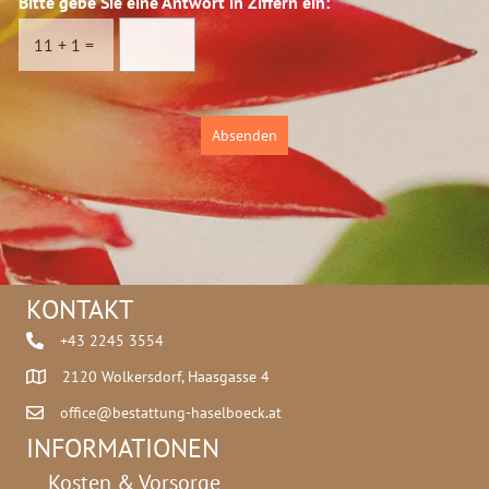
Bitte gebe Sie eine Antwort in Ziffern ein:
*
s
e
c
i
11
+
1
=
h
n
u
e
t
z
Absenden
*
KONTAKT
+43 2245 3554
2120 Wolkersdorf, Haasgasse 4
office@bestattung-haselboeck.at
INFORMATIONEN
Kosten & Vorsorge