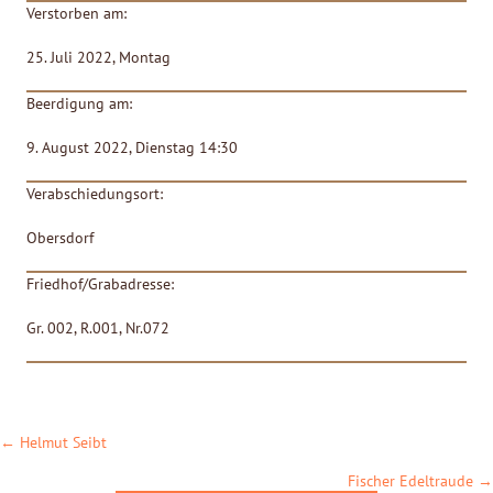
Verstorben am:
25. Juli 2022, Montag
Beerdigung am:
9. August 2022, Dienstag 14:30
Verabschiedungsort:
Obersdorf
Friedhof/Grabadresse:
Gr. 002, R.001, Nr.072
POSTS
← Helmut Seibt
NAVIGATION
Fischer Edeltraude →