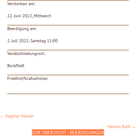
Verstorben am:
22. Juni 2022, Mittwoch
Beerdigung am:
2. Juli 2022, Samstag 11:00
Verabschiedungsort:
Bockfließ
Friedhof/Grabadresse:
POSTS
← Dagmar Haitzer
NAVIGATION
Helmut Rath →
ZUR ÜBERSICHT - BEERDIGUNGEN