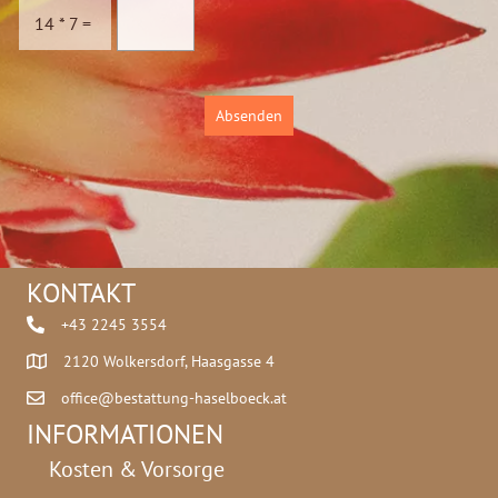
c
14
*
7
=
h
u
t
z
Absenden
*
KONTAKT
+43 2245 3554
2120 Wolkersdorf, Haasgasse 4
office@bestattung-haselboeck.at
INFORMATIONEN
Kosten & Vorsorge