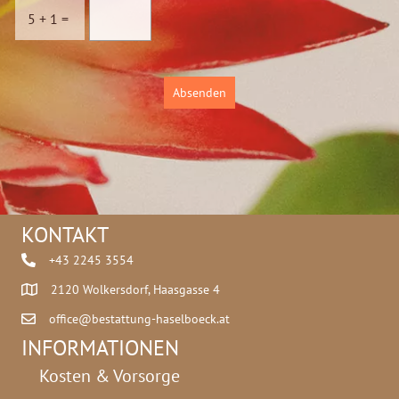
c
5
+
1
=
h
u
t
z
Absenden
*
KONTAKT
+43 2245 3554
2120 Wolkersdorf, Haasgasse 4
office@bestattung-haselboeck.at
INFORMATIONEN
Kosten & Vorsorge