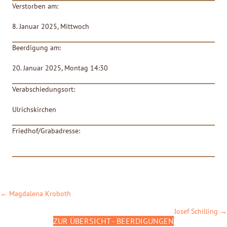
Verstorben am:
8. Januar 2025, Mittwoch
Beerdigung am:
20. Januar 2025, Montag 14:30
Verabschiedungsort:
Ulrichskirchen
Friedhof/Grabadresse:
POSTS
← Magdalena Kroboth
NAVIGATION
Josef Schilling →
ZUR ÜBERSICHT - BEERDIGUNGEN