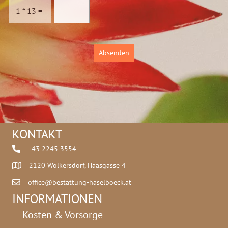
c
u
1
*
13
=
h
m
u
m
t
e
z
r
Absenden
*
A
n
t
w
o
r
t
KONTAKT
+43 2245 3554
2120 Wolkersdorf, Haasgasse 4
office@bestattung-haselboeck.at
INFORMATIONEN
Kosten & Vorsorge