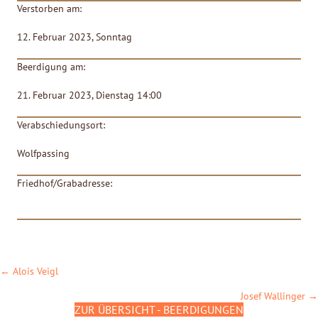
Verstorben am:
12. Februar 2023, Sonntag
Beerdigung am:
21. Februar 2023, Dienstag 14:00
Verabschiedungsort:
Wolfpassing
Friedhof/Grabadresse:
POSTS
← Alois Veigl
NAVIGATION
Josef Wallinger →
ZUR ÜBERSICHT - BEERDIGUNGEN