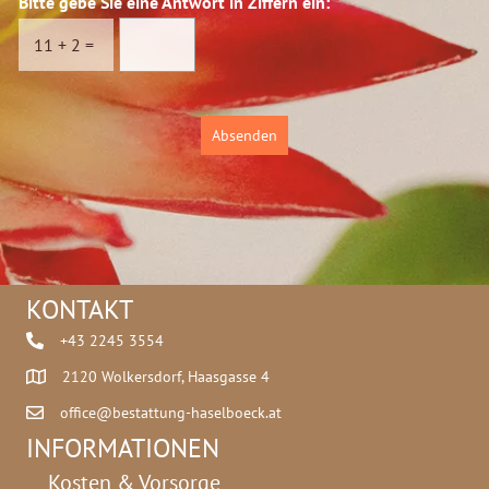
Bitte gebe Sie eine Antwort in Ziffern ein:
*
s
n
c
i
11
+
2
=
h
n
u
t
z
Absenden
*
KONTAKT
+43 2245 3554
2120 Wolkersdorf, Haasgasse 4
office@bestattung-haselboeck.at
INFORMATIONEN
Kosten & Vorsorge