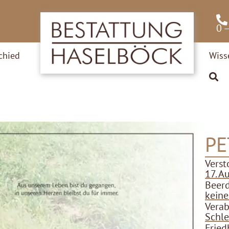
0 
chied
Wiss
PE
Verst
17. A
Beer
kein
Verab
Schle
Fried