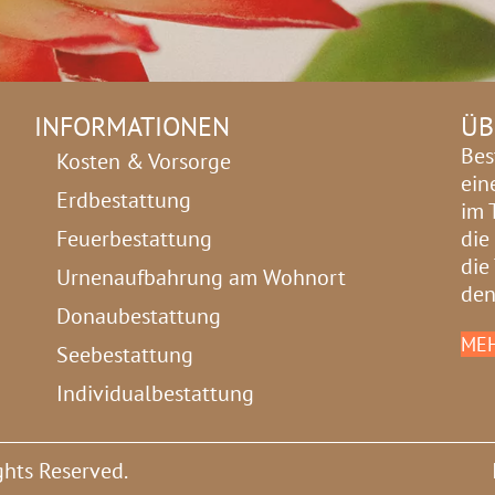
INFORMATIONEN
ÜB
Bes
Kosten & Vorsorge
ein
Erdbestattung
im 
Feuerbestattung
die
die
Urnenaufbahrung am Wohnort
den
Donaubestattung
MEH
Seebestattung
Individualbestattung
ghts Reserved.