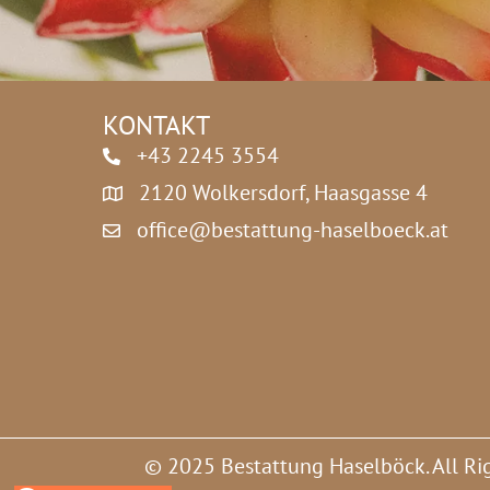
z
e
*
r
KONTAKT
+43 2245 3554
2120 Wolkersdorf, Haasgasse 4
office@bestattung-haselboeck.at
© 2025 Bestattung Haselböck. All Ri