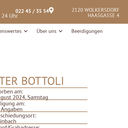
2120 WOLKERSDORF
022 45 / 35 54
– 24 Uhr
HAASGASSE 4
enswertes
Über uns
Beerdigungen
TER BOTTOLI
orben am:
ugust 2024, Samstag
digung am:
e Angaben
schiedungsort:
inbach
hof/Grabadresse: