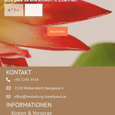
s
c
4
*
7
=
h
u
t
z
Absenden
*
KONTAKT
+43 2245 3554
2120 Wolkersdorf, Haasgasse 4
office@bestattung-haselboeck.at
INFORMATIONEN
Kosten & Vorsorge