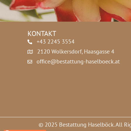
z
*
KONTAKT
+43 2245 3554
2120 Wolkersdorf, Haasgasse 4
office@bestattung-haselboeck.at
© 2025 Bestattung Haselböck. All Ri