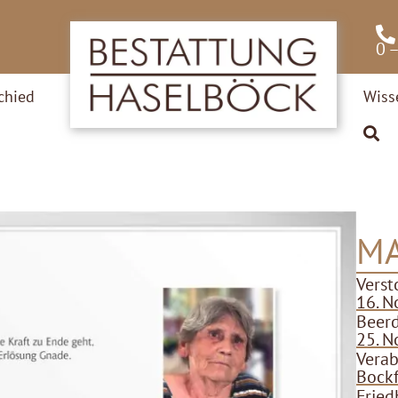
0 
chied
Wiss
MA
Verst
16. N
Beer
25. N
Verab
Bockf
Fried