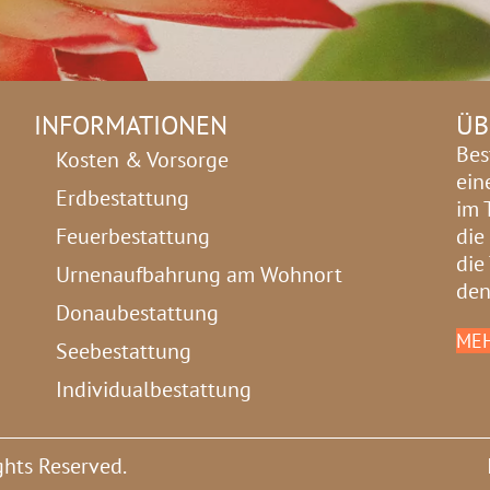
INFORMATIONEN
ÜB
Bes
Kosten & Vorsorge
ein
Erdbestattung
im 
Feuerbestattung
die
die
Urnenaufbahrung am Wohnort
den
Donaubestattung
MEH
Seebestattung
Individualbestattung
ghts Reserved.