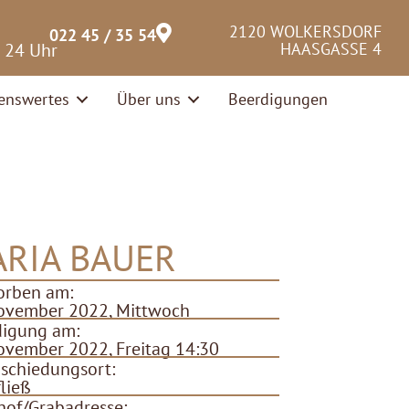
2120 WOLKERSDORF
022 45 / 35 54
– 24 Uhr
HAASGASSE 4
enswertes
Über uns
Beerdigungen
RIA BAUER
orben am:
ovember 2022, Mittwoch
digung am:
ovember 2022, Freitag 14:30
schiedungsort:
ließ
hof/Grabadresse: