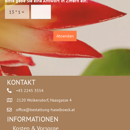
Bitte gebe Sie eine Antwort in Ziffern ein:
*
s
a
c
t
13
*
1
=
h
e
u
n
t
s
z
c
Absenden
*
h
u
t
z
KONTAKT
+43 2245 3554
2120 Wolkersdorf, Haasgasse 4
office@bestattung-haselboeck.at
INFORMATIONEN
Kosten & Vorsorge