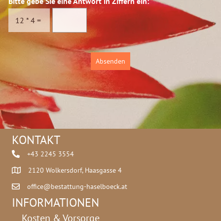
Bitte gebe Sie eine Antwort in Ziffern ein:
*
s
c
12
*
4
=
h
u
t
z
Absenden
*
KONTAKT
+43 2245 3554
2120 Wolkersdorf, Haasgasse 4
office@bestattung-haselboeck.at
INFORMATIONEN
Kosten & Vorsorge