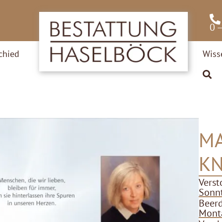
0 
chied
Wiss
M
K
Verst
Sonnt
Beer
Monta