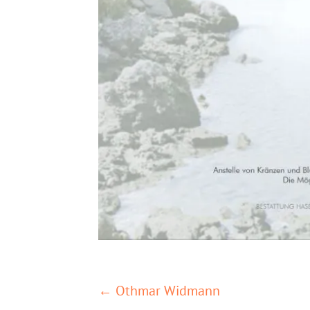
POSTS
← Othmar Widmann