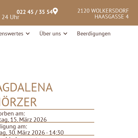
2120 WOLKERSDORF
022 45 / 35 54
– 24 Uhr
HAASGASSE 4
enswertes
Über uns
Beerdigungen
AGDALENA
NÖRZER
orben am:
ag, 15. März 2026
digung am:
g, 30. März 2026 - 14:30