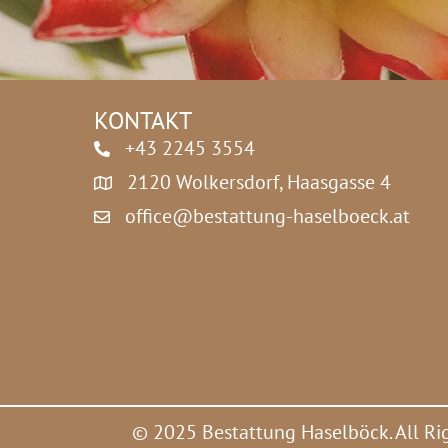
z
*
KONTAKT
+43 2245 3554
2120 Wolkersdorf, Haasgasse 4
office@bestattung-haselboeck.at
© 2025 Bestattung Haselböck. All Ri