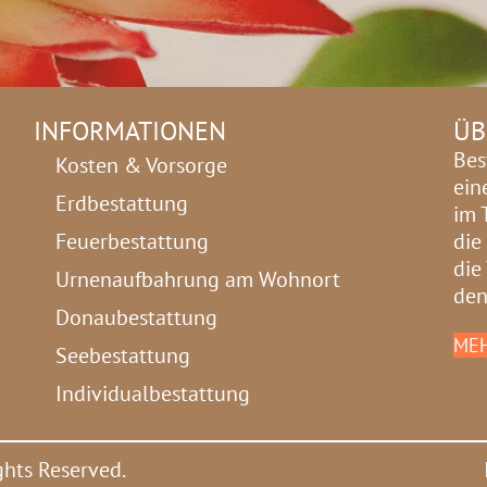
INFORMATIONEN
ÜB
Bes
Kosten & Vorsorge
ein
Erdbestattung
im 
Feuerbestattung
die
die
Urnenaufbahrung am Wohnort
den
Donaubestattung
MEH
Seebestattung
Individualbestattung
ghts Reserved.