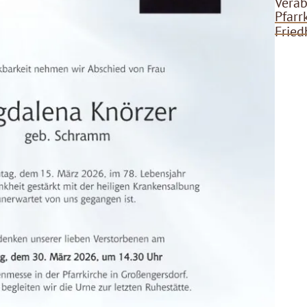
Verab
Pfarr
Fried