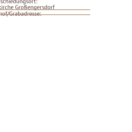
schiedungsort:
kirche Großengersdorf
hof/Grabadresse: