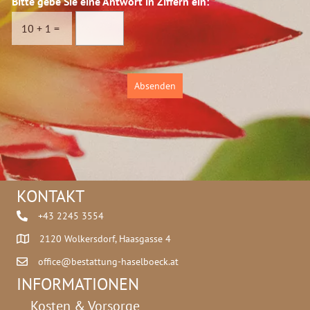
Bitte gebe Sie eine Antwort in Ziffern ein:
*
s
c
10
+
1
=
h
u
t
z
Absenden
*
KONTAKT
+43 2245 3554
2120 Wolkersdorf, Haasgasse 4
office@bestattung-haselboeck.at
INFORMATIONEN
Kosten & Vorsorge