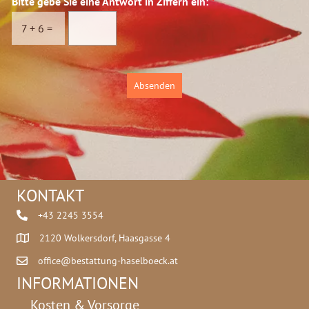
Bitte gebe Sie eine Antwort in Ziffern ein:
*
s
r
c
n
7
+
6
=
h
a
u
m
t
e
z
g
Absenden
*
e
b
e
KONTAKT
+43 2245 3554
2120 Wolkersdorf, Haasgasse 4
office@bestattung-haselboeck.at
INFORMATIONEN
Kosten & Vorsorge