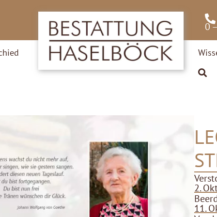
0 
chied
Wiss
LE
ST
Verst
2. Ok
Beer
11. O