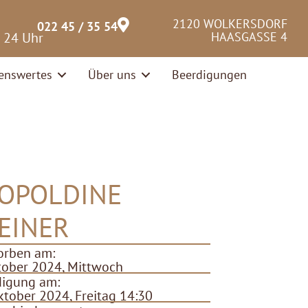
2120 WOLKERSDORF
022 45 / 35 54
– 24 Uhr
HAASGASSE 4
enswertes
Über uns
Beerdigungen
OPOLDINE
EINER
orben am:
tober 2024, Mittwoch
digung am:
ktober 2024, Freitag 14:30