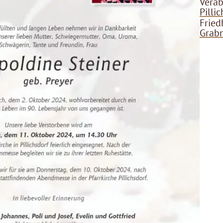
Verab
Pilli
Fried
Grab