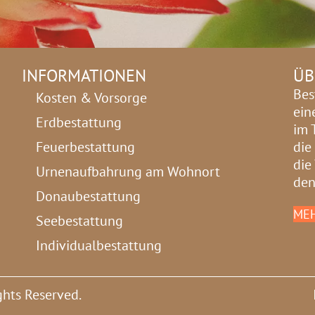
INFORMATIONEN
ÜB
Bes
Kosten & Vorsorge
ein
Erdbestattung
im 
Feuerbestattung
die
die
Urnenaufbahrung am Wohnort
den
Donaubestattung
MEH
Seebestattung
Individualbestattung
ghts Reserved.