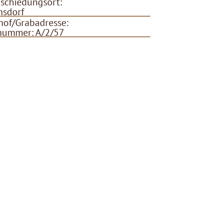
schiedungsort:
chsdorf
hof/Grabadresse:
nummer: A/2/57