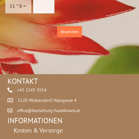
c
11
*
8
=
h
u
t
z
Absenden
*
KONTAKT
+43 2245 3554
2120 Wolkersdorf, Haasgasse 4
office@bestattung-haselboeck.at
INFORMATIONEN
Kosten & Vorsorge