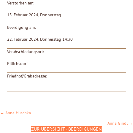
Verstorben am:
15. Februar 2024, Donnerstag
Beerdigung am:
22. Februar 2024, Donnerstag 14:30
Verabschiedungsort:
Pillichsdorf
Friedhof/Grabadresse:
POSTS
← Anna Huschka
NAVIGATION
Anna Gindl →
ZUR ÜBERSICHT - BEERDIGUNGEN