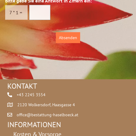
Bitte gebe Sie eine Antwort in Ziffern ein:
*
s
e
c
g
7
*
1
=
h
e
u
b
t
e
z
Absenden
*
KONTAKT
+43 2245 3554
2120 Wolkersdorf, Haasgasse 4
office@bestattung-haselboeck.at
INFORMATIONEN
Kosten & Vorsorge