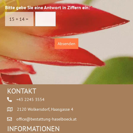
n
t
Bitte gebe Sie eine Antwort in Ziffern ein:
*
s
w
c
o
15
+
14
=
h
r
u
t
t
z
Absenden
*
KONTAKT
+43 2245 3554
2120 Wolkersdorf, Haasgasse 4
office@bestattung-haselboeck.at
INFORMATIONEN