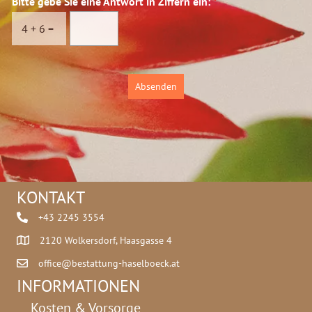
Bitte gebe Sie eine Antwort in Ziffern ein:
*
s
c
4
+
6
=
h
u
t
z
Absenden
*
KONTAKT
+43 2245 3554
2120 Wolkersdorf, Haasgasse 4
office@bestattung-haselboeck.at
INFORMATIONEN
Kosten & Vorsorge