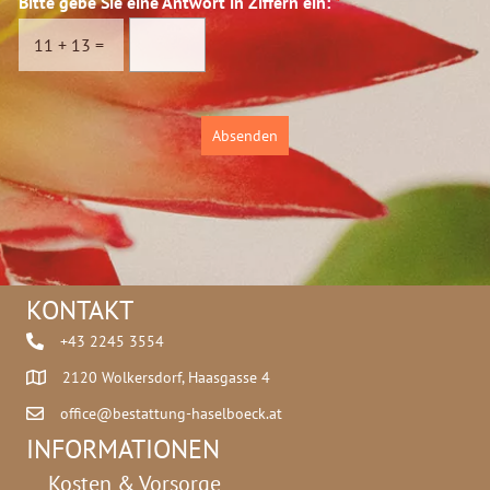
Bitte gebe Sie eine Antwort in Ziffern ein:
*
s
c
11
+
13
=
h
u
t
z
Absenden
*
KONTAKT
+43 2245 3554
2120 Wolkersdorf, Haasgasse 4
office@bestattung-haselboeck.at
INFORMATIONEN
Kosten & Vorsorge