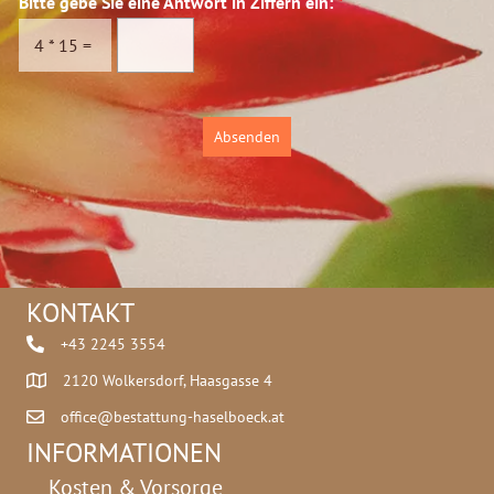
Bitte gebe Sie eine Antwort in Ziffern ein:
*
s
c
c
h
4
*
15
=
h
t
u
*
t
i
z
n
Absenden
*
KONTAKT
+43 2245 3554
2120 Wolkersdorf, Haasgasse 4
office@bestattung-haselboeck.at
INFORMATIONEN
Kosten & Vorsorge