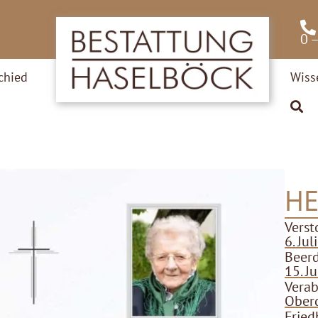
0 
chied
Wiss
HE
Verst
6. Ju
Beer
15. J
Verab
Ober
Fried