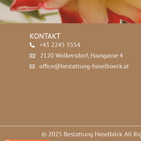
z
e
*
f
o
n
n
KONTAKT
u
m
+43 2245 3554
m
2120 Wolkersdorf, Haasgasse 4
e
r
office@bestattung-haselboeck.at
e
i
n
e
© 2025 Bestattung Haselböck. All Ri