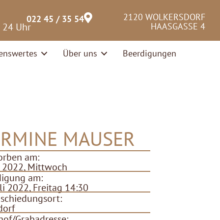
2120 WOLKERSDORF
022 45 / 35 54
– 24 Uhr
HAASGASSE 4
enswertes
Über uns
Beerdigungen
RMINE MAUSER
orben am:
li 2022, Mittwoch
digung am:
uli 2022, Freitag 14:30
schiedungsort:
dorf
hof/Grabadresse: