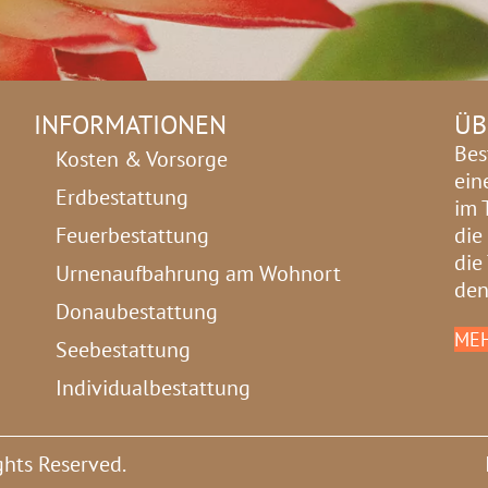
INFORMATIONEN
ÜB
Bes
Kosten & Vorsorge
ein
Erdbestattung
im 
Feuerbestattung
die
die
Urnenaufbahrung am Wohnort
den
Donaubestattung
MEH
Seebestattung
Individualbestattung
ghts Reserved.