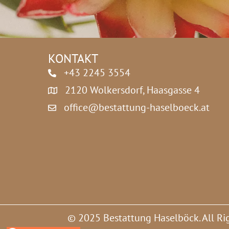
z
*
KONTAKT
+43 2245 3554
2120 Wolkersdorf, Haasgasse 4
office@bestattung-haselboeck.at
© 2025 Bestattung Haselböck. All Ri