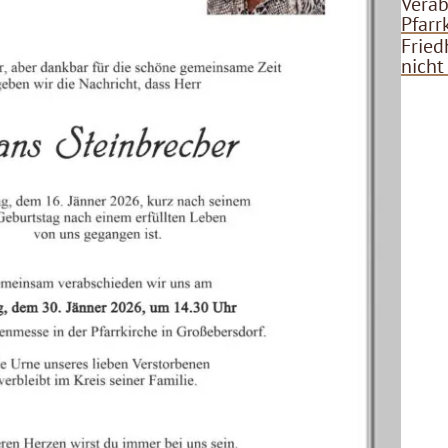
Verab
Pfarr
Fried
nicht