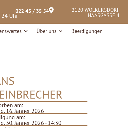
2120 WOLKERSDORF
022 45 / 35 54
– 24 Uhr
HAASGASSE 4
enswertes
Über uns
Beerdigungen
ANS
EINBRECHER
orben am:
ag, 16. Jänner 2026
digung am:
ag, 30. Jänner 2026 - 14:30