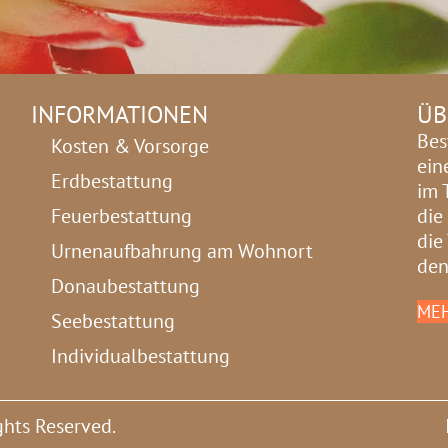
INFORMATIONEN
ÜB
Bes
Kosten & Vorsorge
ein
Erdbestattung
im 
Feuerbestattung
die
die
Urnenaufbahrung am Wohnort
den
Donaubestattung
MEH
Seebestattung
Individualbestattung
ghts Reserved.