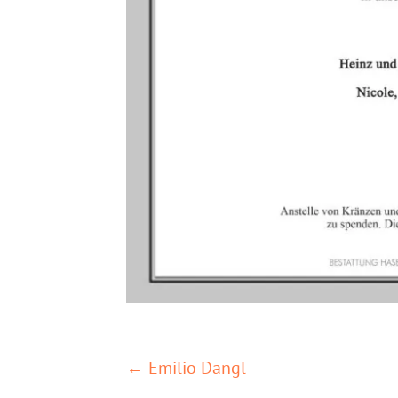
POSTS
← Emilio Dangl