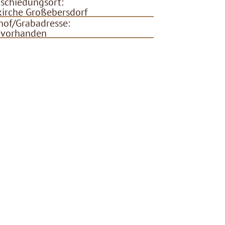
schiedungsort:
kirche Großebersdorf
hof/Grabadresse:
 vorhanden