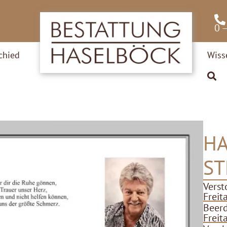
0 
chied
Wiss
H
ST
Verst
Freit
Beer
Freit