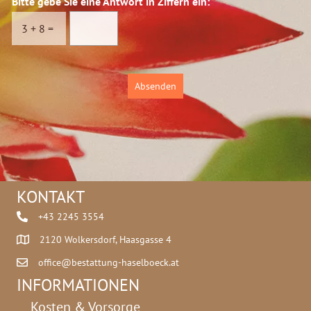
Bitte gebe Sie eine Antwort in Ziffern ein:
*
s
f
c
f
3
+
8
=
h
e
u
r
t
n
z
Absenden
*
KONTAKT
+43 2245 3554
2120 Wolkersdorf, Haasgasse 4
office@bestattung-haselboeck.at
INFORMATIONEN
Kosten & Vorsorge