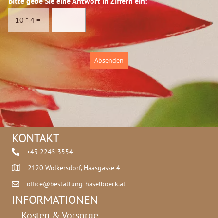
Bitte gebe Sie eine Antwort in Ziffern ein:
*
s
c
10
*
4
=
h
u
t
z
Absenden
*
KONTAKT
+43 2245 3554
2120 Wolkersdorf, Haasgasse 4
office@bestattung-haselboeck.at
INFORMATIONEN
Kosten & Vorsorge