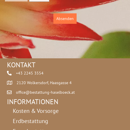
u
t
z
Absenden
*
KONTAKT
+43 2245 3554
2120 Wolkersdorf, Haasgasse 4
office@bestattung-haselboeck.at
INFORMATIONEN
Kosten & Vorsorge
Erdbestattung