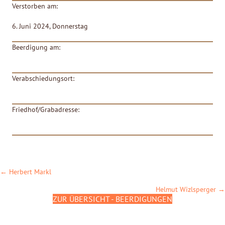
Verstorben am:
6. Juni 2024, Donnerstag
Beerdigung am:
Verabschiedungsort:
Friedhof/Grabadresse:
POSTS
← Herbert Markl
NAVIGATION
Helmut Wizlsperger →
ZUR ÜBERSICHT - BEERDIGUNGEN